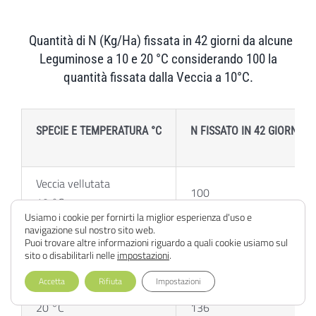
Quantità di N (Kg/Ha) fissata in 42 giorni da alcune
Leguminose a 10 e 20 °C considerando 100 la
quantità fissata dalla Veccia a 10°C.
SPECIE E TEMPERATURA °C
N FISSATO IN 42 GIORNI
Veccia vellutata
100
10 °C
46
Usiamo i cookie per fornirti la miglior esperienza d'uso e
20 °C
navigazione sul nostro sito web.
Puoi trovare altre informazioni riguardo a quali cookie usiamo sul
sito o disabilitarli nelle
impostazioni
.
Favino
Accetta
Rifiuta
Impostazioni
10 °C
154
20 °C
136