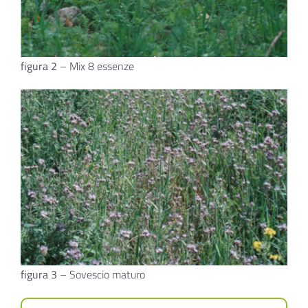
figura 2
–
Mix 8 essenze
figura 3
–
Sovescio maturo