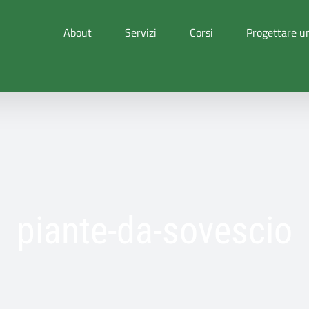
About
Servizi
Corsi
Progettare un
piante-da-sovescio