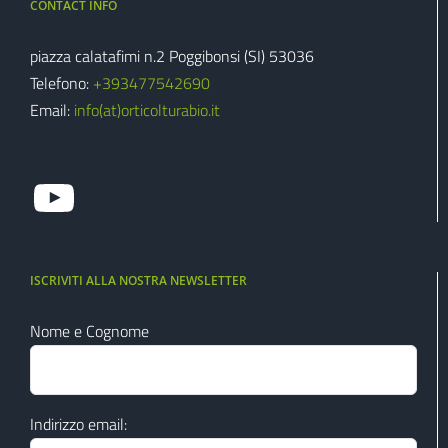
CONTACT INFO
piazza calatafimi n.2 Poggibonsi (SI) 53036
Telefono:
+39‭3477542690‬
Email:
info(at)orticolturabio.it
guarda il mio canale youtube
ISCRIVITI ALLA NOSTRA NEWSLETTER
Nome e Cognome
Indirizzo email: