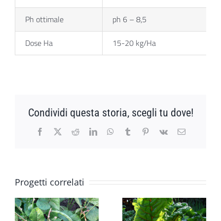
Ph ottimale
ph 6 – 8,5
Dose Ha
15-20 kg/Ha
Condividi questa storia, scegli tu dove!
Facebook
X
Reddit
LinkedIn
WhatsApp
Tumblr
Pinterest
Vk
Email
Progetti correlati