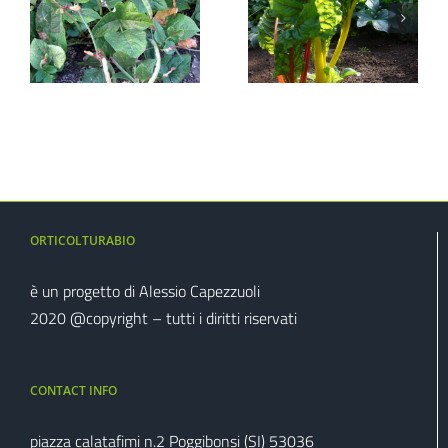
Barbabietola
o
Miglio
da foraggio
ORTICOLTURABIO
è un progetto di Alessio Capezzuoli
2020 @copyright – tutti i diritti riservati
CONTACT INFO
piazza calatafimi n.2 Poggibonsi (SI) 53036