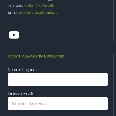
Telefono:
+39‭3477542690‬
Email:
info(at)orticolturabio.it
guarda il mio canale youtube
ISCRIVITI ALLA NOSTRA NEWSLETTER
Nome e Cognome
Indirizzo email: