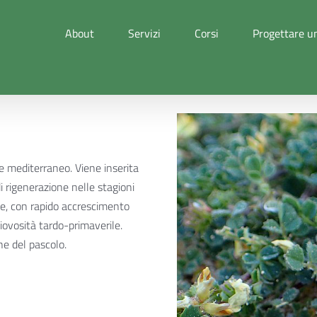
About
Servizi
Corsi
Progettare un
e mediterraneo. Viene inserita
di rigenerazione nelle stagioni
oce, con rapido accrescimento
iovosità tardo-primaverile.
ne del pascolo.