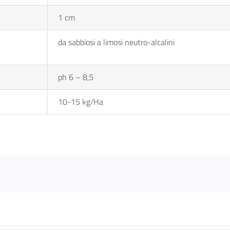
1 cm
da sabbiosi a limosi neutro-alcalini
ph 6 – 8,5
10-15 kg/Ha