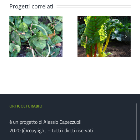
Progetti correlati
Barbabietola
o
Miglio
da foraggio
ORTICOLTURABIO
è un progetto di Alessio Capezzuoli
2020 @copyright – tutti i diritti riservati