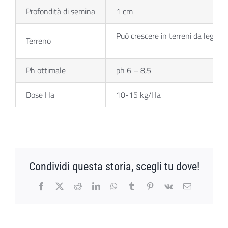
Profondità di semina
1 cm
Può crescere in terreni da leggeri 
Terreno
Ph ottimale
ph 6 – 8,5
Dose Ha
10-15 kg/Ha
Condividi questa storia, scegli tu dove!
Facebook
X
Reddit
LinkedIn
WhatsApp
Tumblr
Pinterest
Vk
Email