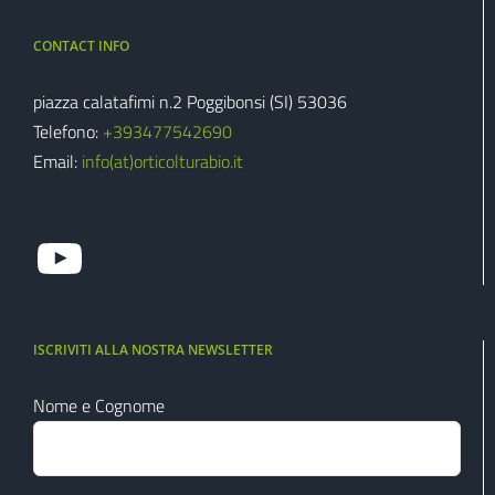
CONTACT INFO
piazza calatafimi n.2 Poggibonsi (SI) 53036
Telefono:
+39‭3477542690‬
Email:
info(at)orticolturabio.it
guarda il mio canale youtube
ISCRIVITI ALLA NOSTRA NEWSLETTER
Nome e Cognome