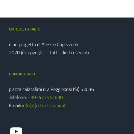
ORTICOLTURABIO
è un progetto di Alessio Capezzuoli
2020 @copyright – tutti i diritti riservati
CONTACT INFO
piazza calatafimi n.2 Poggibonsi (SI) 53036
Telefono:
+39‭3477542690‬
Email:
info(at)orticolturabio.it
guarda il mio canale youtube