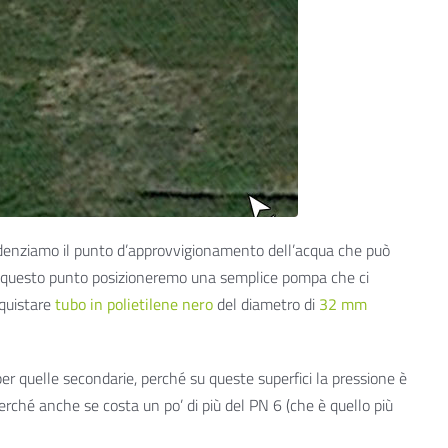
videnziamo il punto d’approvvigionamento dell’acqua che può
 In questo punto posizioneremo una semplice pompa che ci
cquistare
tubo in polietilene nero
del diametro di
32 mm
r quelle secondarie, perché su queste superfici la pressione è
erché anche se costa un po’ di più del PN 6 (che è quello più