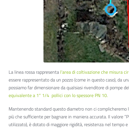
La linea rossa rappresenta
l’area di coltivazione che misura c
essere rappresentato da un pozzo (come in questo caso), da una
possiamo far dimensionare da qualsiasi rivenditore di pompe del
equivalente a 1″ 1/4
pollici con lo spessore PN 10.
Mantenendo standard questo diametro non ci complicheremo la vit
più che sufficiente per bagnare in maniera accurata. Il valore “
utilizzato), è dotato di maggiore rigidità, resistenza nel tempo e a