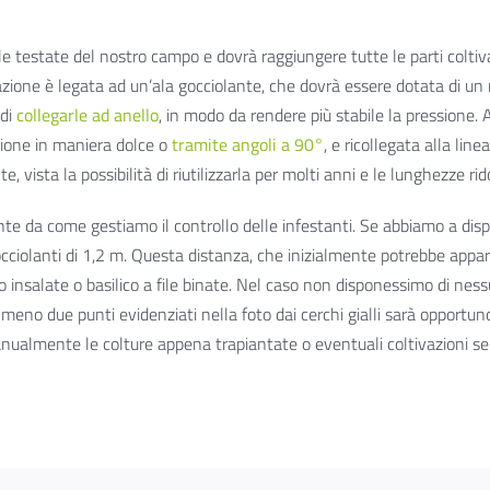
ulle testate del nostro campo e dovrà raggiungere tutte le parti coltiv
ivazione è legata ad un’ala gocciolante, che dovrà essere dotata di un
 di
collegarle ad anello
, in modo da rendere più stabile la pressione. 
azione in maniera dolce o
tramite angoli a 90°
, e ricollegata alla li
, vista la possibilità di riutilizzarla per molti anni e le lunghezze 
mente da come gestiamo il controllo delle infestanti. Se abbiamo a di
cciolanti di 1,2 m. Questa distanza, che inizialmente potrebbe apparire
io insalate o basilico a file binate. Nel caso non disponessimo di n
almeno due punti evidenziati nella foto dai cerchi gialli sarà opportun
anualmente le colture appena trapiantate o eventuali coltivazioni se