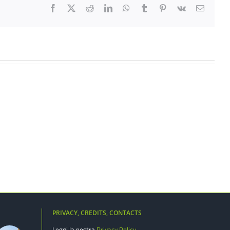
Facebook
X
Reddit
LinkedIn
WhatsApp
Tumblr
Pinterest
Vk
Email
PRIVACY, CREDITS, CONTACTS
Leggi la nostra
Privacy Policy