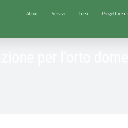
About
Servizi
Corsi
Progettare un
azione per l’orto dom