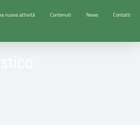
a nuova attività
Contenuti
News
Contatti
estico