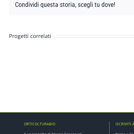
Condividi questa storia, scegli tu dove!
Progetti correlati
Irrigazione
per
l’orto
professionale
ORTICOLTURABIO
ISCRIVITI
è un progetto di Alessio Capezzuoli
Nome e C