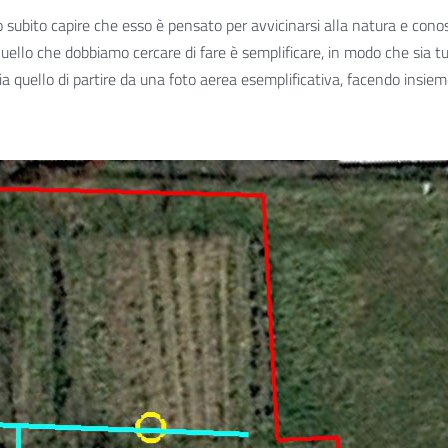
subito capire che esso è pensato per avvicinarsi alla natura e conosc
Quello che dobbiamo cercare di fare è semplificare, in modo che sia t
ia quello di partire da una foto aerea esemplificativa, facendo insiem